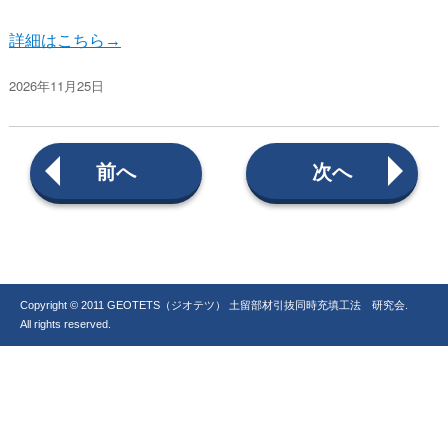
詳細はこちら→
投
2026年11月25日
稿
日:
投
過
次
前へ
次へ
去
の
の
投
稿
投
稿:
稿:
ナ
ビ
Copyright © 2011 GEOTETS（ジオテツ） 土留部材引抜同時充填工法 研究会.
ゲ
All rights reserved.
ー
シ